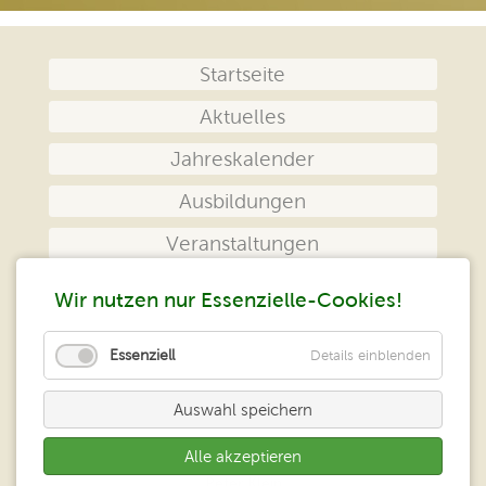
Navigation
Startseite
überspringen
Aktuelles
Jahreskalender
Ausbildungen
Veranstaltungen
Das Zentrum
Wir nutzen nur Essenzielle-Cookies!
Kontakt
Essenziell
Details einblenden
Impressum
Auswahl speichern
Datenschutz
Alle akzeptieren
Peter Klein