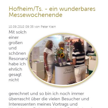
Hofheim/Ts. - ein wunderbares
Messewochenende
18.09.2018 09:35
von
Peter Klein
Mit solch
einer
großen
und
schönen
Resonanz
habe ich
ehrlich
gesagt
nicht
gerechnet und so bin ich noch immer
überrascht über die vielen Besucher und
Interessenten meines Vortrags und