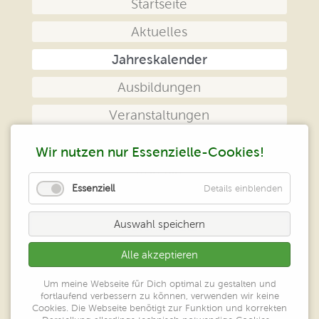
Navigation
Startseite
überspringen
Aktuelles
Jahreskalender
Ausbildungen
Veranstaltungen
Das Zentrum
Wir nutzen nur Essenzielle-Cookies!
Kontakt
Essenziell
Details einblenden
Impressum
Auswahl speichern
Datenschutz
Alle akzeptieren
Peter Klein
Um meine Webseite für Dich optimal zu gestalten und
Zentrum geistiges Heilen
fortlaufend verbessern zu können, verwenden wir keine
Großer Ring 52
Cookies. Die Webseite benötigt zur Funktion und korrekten
65550 Limburg/Lahn