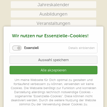
Jahreskalender
Ausbildungen
Veranstaltungen
Das Zentrum
Wir nutzen nur Essenzielle-Cookies!
Kontakt
Essenziell
Details einblenden
Impressum
Auswahl speichern
Datenschutz
Alle akzeptieren
Peter Klein
Um meine Webseite für Dich optimal zu gestalten und
Zentrum geistiges Heilen
fortlaufend verbessern zu können, verwenden wir keine
Großer Ring 52
Cookies. Die Webseite benötigt zur Funktion und korrekten
65550 Limburg/Lahn
Darstellung allerdings technisch notwendige Cookies -
sogenannte "Essenzielle-Cookies". Diese können nicht
deaktiviert werden. Durch die weitere Nutzung der Website
Tel.: 06431-7780606
stimmst Du der Verwendung dieser Cookies zu.
Fax: 06431-7780605