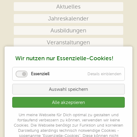
überspringen
Aktuelles
Jahreskalender
Ausbildungen
Veranstaltungen
Das Zentrum
Wir nutzen nur Essenzielle-Cookies!
Kontakt
Essenziell
Details einblenden
Impressum
Auswahl speichern
Datenschutz
Alle akzeptieren
Peter Klein
Um meine Webseite für Dich optimal zu gestalten und
Zentrum geistiges Heilen
fortlaufend verbessern zu können, verwenden wir keine
Großer Ring 52
Cookies. Die Webseite benötigt zur Funktion und korrekten
65550 Limburg/Lahn
Darstellung allerdings technisch notwendige Cookies -
sogenannte "Essenzielle-Cookies". Diese können nicht