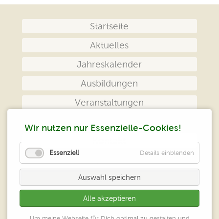
Navigation
Startseite
überspringen
Aktuelles
Jahreskalender
Ausbildungen
Veranstaltungen
Das Zentrum
Wir nutzen nur Essenzielle-Cookies!
Kontakt
Essenziell
Details einblenden
Impressum
Auswahl speichern
Datenschutz
Alle akzeptieren
Peter Klein
Um meine Webseite für Dich optimal zu gestalten und