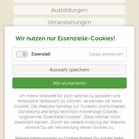
Ausbildungen
Veranstaltungen
Das Zentrum
Wir nutzen nur Essenzielle-Cookies!
Kontakt
Essenziell
Details einblenden
Impressum
Auswahl speichern
Datenschutz
Alle akzeptieren
Peter Klein
Um meine Webseite für Dich optimal zu gestalten und
Zentrum geistiges Heilen
fortlaufend verbessern zu können, verwenden wir keine
Großer Ring 52
Cookies. Die Webseite benötigt zur Funktion und korrekten
65550 Limburg/Lahn
Darstellung allerdings technisch notwendige Cookies -
sogenannte "Essenzielle-Cookies". Diese können nicht
deaktiviert werden. Durch die weitere Nutzung der Website
Tel.: 06431-7780606
stimmst Du der Verwendung dieser Cookies zu.
Fax: 06431-7780605
E-Mail:
peterklein@heilarbeiten.de
Weitere Informationen zu Cookies findest Du auf der Seite: